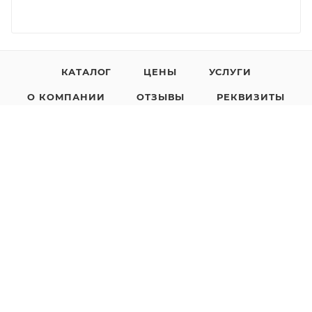
КАТАЛОГ
ЦЕНЫ
УСЛУГИ
О КОМПАНИИ
ОТЗЫВЫ
РЕКВИЗИТЫ
КОНТАКТЫ
НОВОСТИ
НАШИ ДИЛЕРЫ
АКЦИИ
ПРОГРАММА ЛОЯЛЬНОСТИ
8 (800) 200-05-29
ЗАКАЗАТЬ ЗВОНОК
sales@polimaks.ru