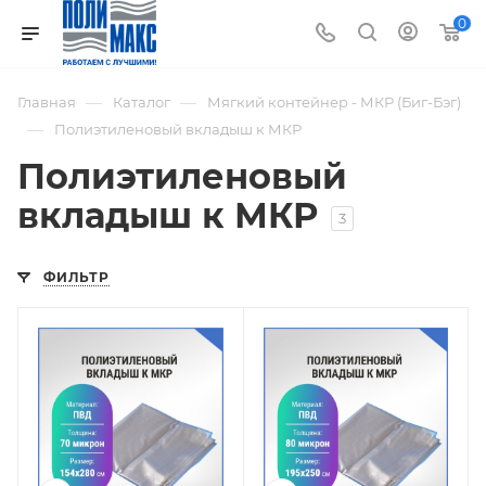
0
—
—
Главная
Каталог
Мягкий контейнер - МКР (Биг-Бэг)
—
Полиэтиленовый вкладыш к МКР
Полиэтиленовый
вкладыш к МКР
3
ФИЛЬТР