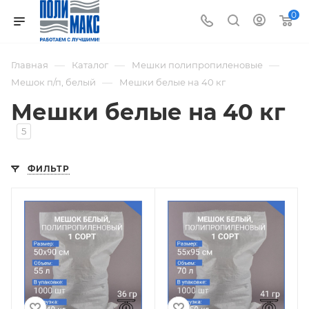
0
—
—
—
Главная
Каталог
Мешки полипропиленовые
—
Мешок п/п, белый
Мешки белые на 40 кг
Мешки белые на 40 кг
5
ФИЛЬТР