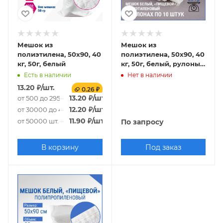
Мешок из
Мешок из
полиэтилена, 50x90, 40
полиэтилена, 50x90, 40
кг, 50г, белый
кг, 50г, белый, рулоны
по 10 шт.
Есть в наличии
Нет в наличии
13.20
₽
/шт.
0.26 ₽
13.20
₽
/шт.
от 500 до 29500 шт.
12.20
₽
/шт.
от 30000 до 49500 шт.
11.90
₽
/шт.
от 50000 шт.
По запросу
В корзину
Под заказ