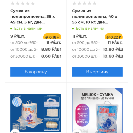
Сумка из
Сумка из
полипропилена, 35 х
полипропилена, 40 х
45 см, 5 кг, две
55 см, 10 кг, две
прорубные ручки,
прорубные ручки,
Есть в наличии
Есть в наличии
белый
белый
9
₽
/шт.
11
₽
/шт.
0.18 ₽
0.22 ₽
9
₽
/шт.
11
₽
/шт.
от 500 до 9500 шт.
от 500 до 9500 шт.
8.80
₽
/шт.
10.80
₽
/шт.
от 10000 до 29500 шт.
от 10000 до 29500 шт.
8.60
₽
/шт.
10.60
₽
/шт.
от 30000 шт.
от 30000 шт.
В корзину
В корзину