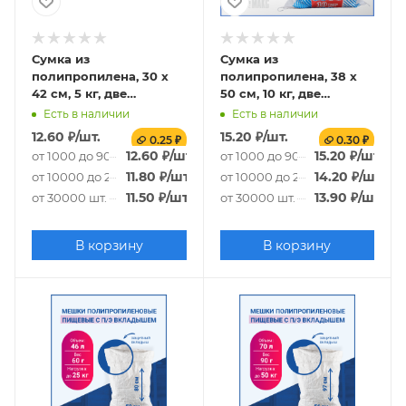
Сумка из
Сумка из
полипропилена, 30 х
полипропилена, 38 х
42 см, 5 кг, две
50 см, 10 кг, две
пришивные ручки
пришивные ручки
Есть в наличии
Есть в наличии
(лого 116-2)
(лого 126-3)
12.60
₽
/шт.
15.20
₽
/шт.
0.25 ₽
0.30 ₽
12.60
₽
/шт.
15.20
₽
/шт.
от 1000 до 9000 шт.
от 1000 до 9000 шт.
11.80
₽
/шт.
14.20
₽
/шт.
от 10000 до 29000 шт.
от 10000 до 29000 шт.
11.50
₽
/шт.
13.90
₽
/шт.
от 30000 шт.
от 30000 шт.
В корзину
В корзину