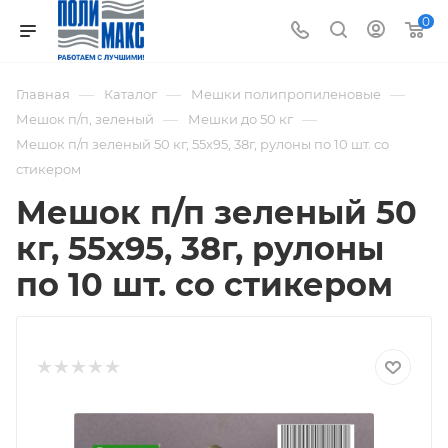
0
—
—
—
Главная
Каталог
Мешки полипропиленовые
—
—
Мешок п/п, зеленый
Мешки до 50 кг
Мешок п/п зеленый 50 кг, 55x95, 38г, рулоны по 10 шт. со
стикером
Мешок п/п зеленый 50
кг, 55x95, 38г, рулоны
по 10 шт. со стикером